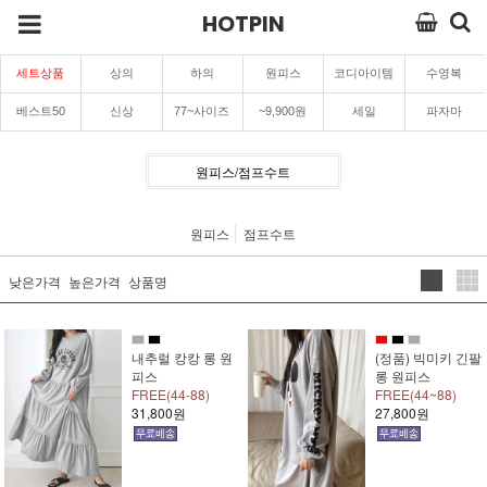
HOTPIN
세트상품
상의
하의
원피스
코디아이템
수영복
베스트50
신상
77~사이즈
~9,900원
세일
파자마
원피스/점프수트
원피스
점프수트
낮은가격
높은가격
상품명
내추럴 캉캉 롱 원
(정품) 빅미키 긴팔
피스
롱 원피스
FREE(44-88)
FREE(44~88)
31,800원
27,800원