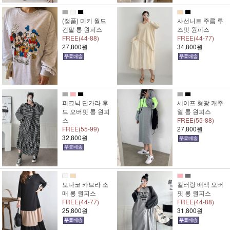
(정품) 미키 월드
사선니트 주름 루
긴팔 롱 원피스
즈핏 원피스
FREE(44-88)
FREE(44-77)
27,800원
34,800원
피크닉 단가라 후
세이프 형광 캐주
드 오버핏 롱 원피
얼 롱 원피스
스
FREE(55-88)
FREE(55-99)
27,800원
32,800원
모나코 카브라 소
컬러링 배색 오버
매 롱 원피스
핏 롱 원피스
FREE(44-77)
FREE(44-88)
25,800원
31,800원