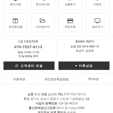
공지사항
문의게시판
상품후기
이벤트
최근본상품
마이페이지
주문조회
장바구니
CS CENTER
BANK INFO
070-7527-8113
농협 302-0618-8887-01
예금주: 송은화
평일 13:00~17:00
토/일/공휴일 휴무
고객센터 연결
♥ 카톡상담
이용약관
개인정보취급방침
PC버젼
상호
핫핀
대표
송은화
TEL
070-7527-8113
주소
경기도 성남시 중원구 시민로 7 광원빌딩 4층
사업자 등록번호
129-38-46218
통신판매업신고번호
2013-경기성남-0980
개인정보 보호 책임자
송은화