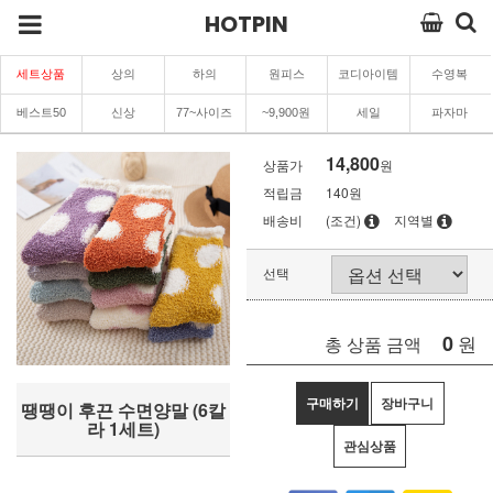
HOTPIN
세트상품
상의
하의
원피스
코디아이템
수영복
베스트50
신상
77~사이즈
~9,900원
세일
파자마
14,800
상품가
원
적립금
140원
배송비
(조건)
지역별
선택
0
원
총 상품 금액
구매하기
장바구니
땡땡이 후끈 수면양말 (6칼
라 1세트)
관심상품