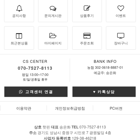
공지사항
문의게시판
상품후기
이벤트
최근본상품
마이페이지
주문조회
장바구니
CS CENTER
BANK INFO
070-7527-8113
농협 302-0618-8887-01
예금주: 송은화
평일 13:00~17:00
토/일/공휴일 휴무
고객센터 연결
♥ 카톡상담
이용약관
개인정보취급방침
PC버젼
상호
핫핀
대표
송은화
TEL
070-7527-8113
주소
경기도 성남시 중원구 시민로 7 광원빌딩 4층
사업자 등록번호
129-38-46218