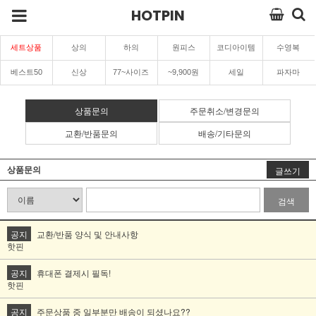
HOTPIN
세트상품
상의
하의
원피스
코디아이템
수영복
베스트50
신상
77~사이즈
~9,900원
세일
파자마
상품문의
주문취소/변경문의
교환/반품문의
배송/기타문의
상품문의
글쓰기
검색
공지
교환/반품 양식 및 안내사항
핫핀
공지
휴대폰 결제시 필독!
핫핀
공지
주문상품 중 일부분만 배송이 되셨나요??