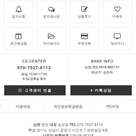
공지사항
문의게시판
상품후기
이벤트
최근본상품
마이페이지
주문조회
장바구니
CS CENTER
BANK INFO
070-7527-8113
농협 302-0618-8887-01
예금주: 송은화
평일 13:00~17:00
토/일/공휴일 휴무
고객센터 연결
♥ 카톡상담
이용약관
개인정보취급방침
PC버젼
상호
핫핀
대표
송은화
TEL
070-7527-8113
주소
경기도 성남시 중원구 시민로 7 광원빌딩 4층
사업자 등록번호
129-38-46218