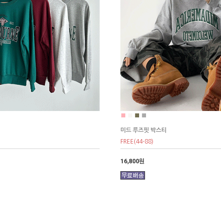
■
■
■
■
미드 루즈핏 박스티
FREE(44-88)
16,800원