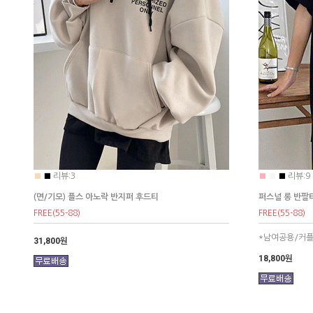
■
■
리뷰:3
■
■
■
리뷰:9
(면/기모) 플스 아노락 반지퍼 후드티
퍼스널 롱 반팔
FREE(55-88)
FREE(55-88)
*남여공용/커
31,800원
18,800원