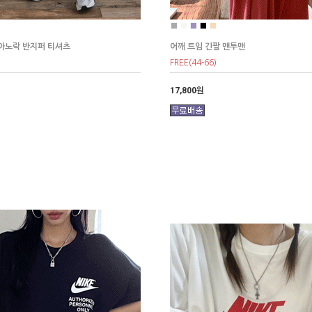
■
■
■
■
■
 아노락 반지퍼 티셔츠
어깨 트임 긴팔 맨투맨
FREE(44-66)
17,800원