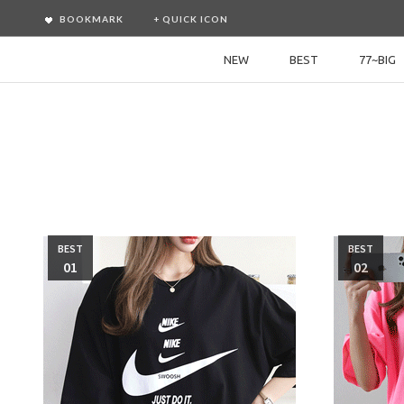
BOOKMARK
+ QUICK ICON
NEW
BEST
77~BIG
BEST
BEST
01
02