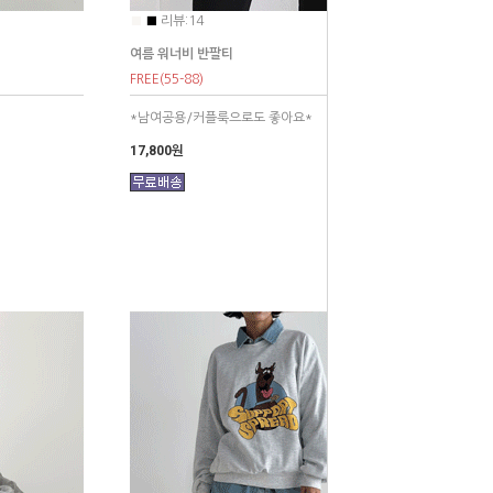
■
■
리뷰:14
여름 워너비 반팔티
FREE(55-88)
*남여공용/커플룩으로도 좋아요*
17,800원