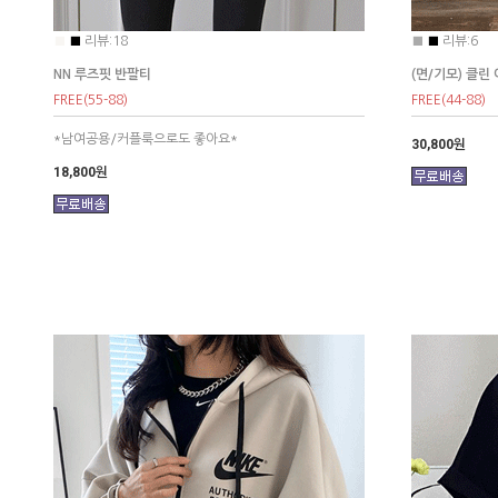
■
■
리뷰:18
■
■
리뷰:6
NN 루즈핏 반팔티
(면/기모) 클린
FREE(55-88)
FREE(44-88)
*남여공용/커플룩으로도 좋아요*
30,800원
18,800원