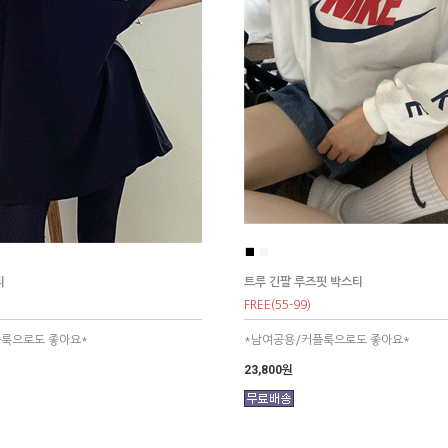
■
■
티
트루 긴팔 루즈핏 박스티
FREE(55-99)
플룩으로도 좋아요*
*남여공용/커플룩으로도 좋아요*
23,800원