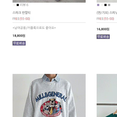
■
■
리뷰:6
■
■
■
■
스파크 반팔티
(면/기모) 스피
FREE(55-88)
FREE(55-88)
*남여공용/커플룩으로도 좋아요*
16,800원
18,800원