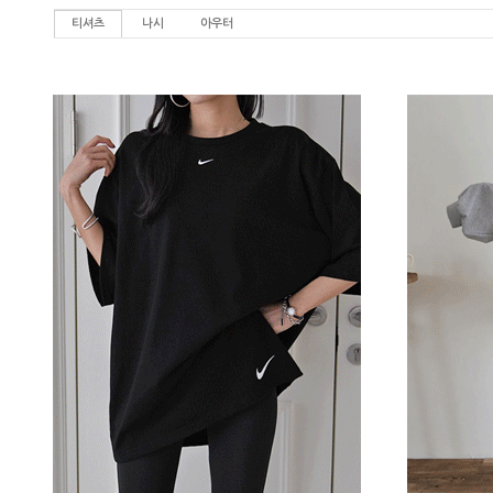
티셔츠
나시
아우터