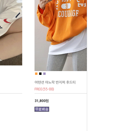
■
■
■
어텐션 아노락 반지퍼 후드티
FREE(55-88)
31,800원