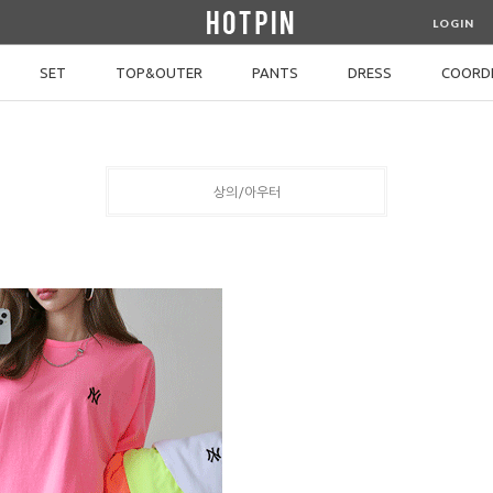
LOGIN
SET
TOP&OUTER
PANTS
DRESS
COORDI
상의/아우터