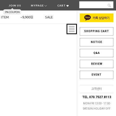
JOIN US
MYPAGE
CART
3% COUPON
 ITEM
~9,900원
SALE
SHOPPING CART
NOTICE
Q&A
REVIEW
EVENT
고객센터
TEL.070.7527.8113
MON-FRI 13:00 - 17:00
SAT.SUN.HOLIDAY OFF