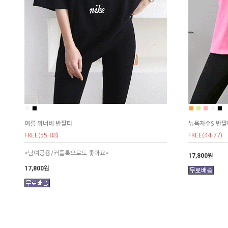
■
■
■
■
■
■
■
여름 워너비 반팔티
뉴욕자수S 반팔
FREE(55-88)
FREE(44-77)
*남여공용/커플룩으로도 좋아요*
17,800원
17,800원