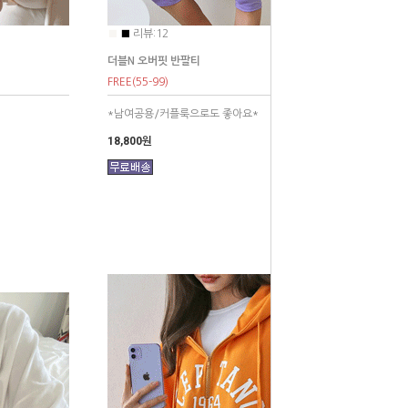
■
■
리뷰:12
더블N 오버핏 반팔티
FREE(55-99)
*남여공용/커플룩으로도 좋아요*
18,800원