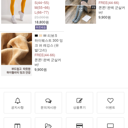
S(44~55)
FREE(44-66)
M(55~66)
쫀쫀! 완벽 군살커
L(66~77)
버!
23,000원
9,900원
18,800원
리뷰:5
하이웨스트 300 밍
크 퍼 레깅스 (유
발/고리)
FREE(44-66)
쫀쫀! 완벽 군살커
버!
9,900원
공지사항
문의게시판
상품후기
이벤트