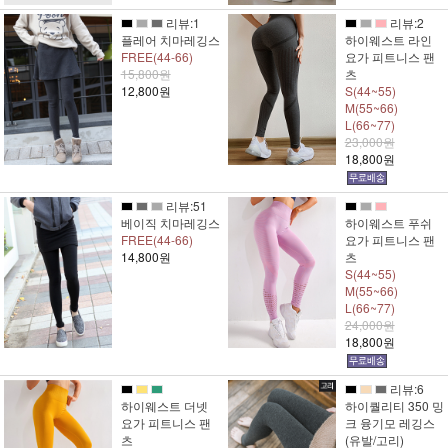
리뷰:1
리뷰:2
플레어 치마레깅스
하이웨스트 라인
FREE(44-66)
요가 피트니스 팬
15,800원
츠
12,800원
S(44~55)
M(55~66)
L(66~77)
23,000원
18,800원
리뷰:51
베이직 치마레깅스
하이웨스트 푸쉬
FREE(44-66)
요가 피트니스 팬
14,800원
츠
S(44~55)
M(55~66)
L(66~77)
24,000원
18,800원
리뷰:6
하이웨스트 더넷
하이퀄리티 350 밍
요가 피트니스 팬
크 융기모 레깅스
츠
(유발/고리)