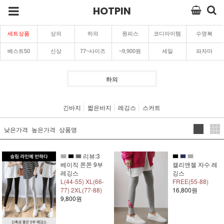
HOTPIN
세트상품
상의
하의
원피스
코디아이템
수영복
베스트50
신상
77~사이즈
~9,900원
세일
파자마
하의
긴바지
짧은바지
레깅스
스커트
낮은가격
높은가격
상품명
리뷰:3
베이직 쫀쫀 9부
캘리앤젤 자수 레
레깅스
깅스
L(44-55) XL(66-
FREE(55-88)
77) 2XL(77-88)
16,800원
9,800원