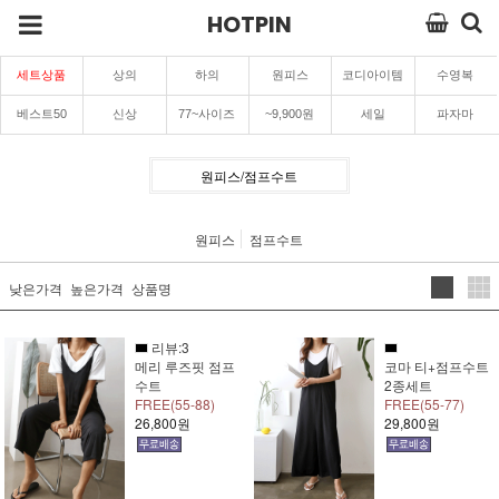
HOTPIN
세트상품
상의
하의
원피스
코디아이템
수영복
베스트50
신상
77~사이즈
~9,900원
세일
파자마
원피스/점프수트
원피스
점프수트
낮은가격
높은가격
상품명
리뷰:3
메리 루즈핏 점프
코마 티+점프수트
수트
2종세트
FREE(55-88)
FREE(55-77)
26,800원
29,800원