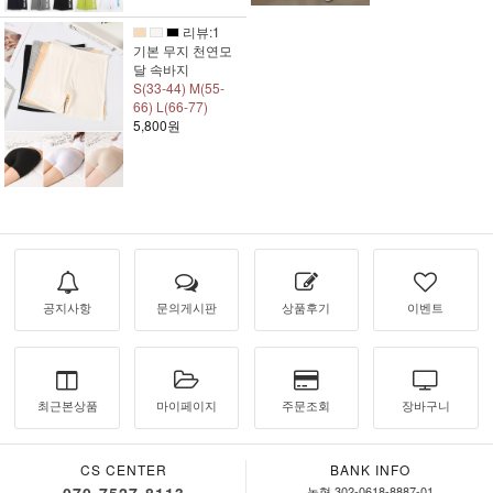
리뷰:1
기본 무지 천연모
달 속바지
S(33-44) M(55-
66) L(66-77)
5,800원
공지사항
문의게시판
상품후기
이벤트
최근본상품
마이페이지
주문조회
장바구니
CS CENTER
BANK INFO
070-7527-8113
농협 302-0618-8887-01