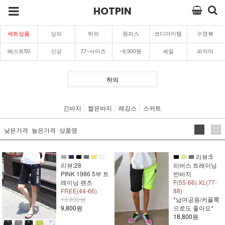
HOTPIN
세트상품
상의
하의
원피스
코디아이템
수영복
베스트50
신상
77~사이즈
~9,900원
세일
파자마
하의
긴바지
짧은바지
레깅스
스커트
낮은가격
높은가격
상품명
리뷰:5
리뷰:28
리버스 트레이닝
PINK 1986 5부 트
반바지
레이닝 팬츠
F(55-66) XL(77-
FREE(44-66)
88)
13,800원
*남여공용/커플룩
9,800원
으로도 좋아요*
18,800원